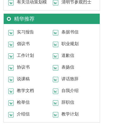
文合集九篇
有关活动策划模
划9篇
清明节参观烈士
板集锦七篇
陵园活动策划书
精华推荐
实习报告
条据书信
倡议书
职业规划
工作计划
道歉信
协议书
表扬信
说课稿
讲话致辞
教学文档
自我介绍
检举信
辞职信
介绍信
教学计划