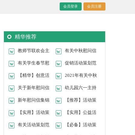
会员登录
会员注册
精华推荐
教师节联欢会主
有关中秋慰问信
持稿开场白
有关学生春节慰
汇编5篇
促销活动策划范
问信4篇
【精华】创意活
文汇总8篇
2021年有关中秋
动策划三篇
关于新年慰问信
祝贺词集锦93句
幼儿园六一主持
范文7篇
新年慰问信集锦
稿（精选5篇）
【推荐】活动策
5篇
【实用】活动策
划范文汇总7篇
【实用】公益活
划方案汇编7篇
有关活动策划范
动策划四篇
【必备】活动策