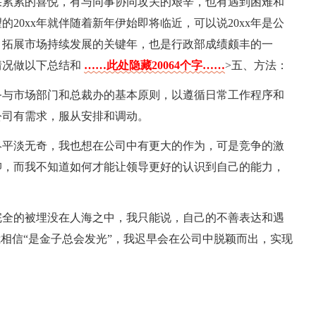
有硕果累累的喜悦，有与同事协同攻关的艰辛，也有遇到困难和
20xx年就伴随着新年伊始即将临近，可以说20xx年是公
，拓展市场持续发展的关键年，也是行政部成绩颇丰的一
情况做以下总结和
……此处隐藏20064个字……
>五、方法：
务与市场部门和总裁办的基本原则，以遵循日常工作程序和
公司有需求，服从安排和调动。
终平淡无奇，我也想在公司中有更大的作为，可是竞争的激
抑，而我不知道如何才能让领导更好的认识到自己的能力，
完全的被埋没在人海之中，我只能说，自己的不善表达和遇
我相信“是金子总会发光”，我迟早会在公司中脱颖而出，实现