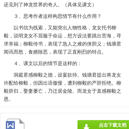
还见到了神龙世界的奇人。（具体见课文）
３、思考作者这样构思情节有什么作用？
以书信为线索，又能突出人物性格，龙女托书柳
毅，说明龙女不屈服于命运，想方设法要跳出苦海，寻
求幸福；柳毅传书，表现了急人之难的侠胆义；钱塘君
闻讯而怒，食婿除恶，表现了正直刚烈的特点。
４、课文以后的情节是这样的：
洞庭君感柳毅之德，设宴款待。钱塘君提出将龙女
许配给柳毅，但因出语傲慢，遭到柳毅的严辞拒绝。柳
毅辞归，娶妻屡亡，乃迁居金陵。而龙女于直感柳毅之
恩。
点击下载文档