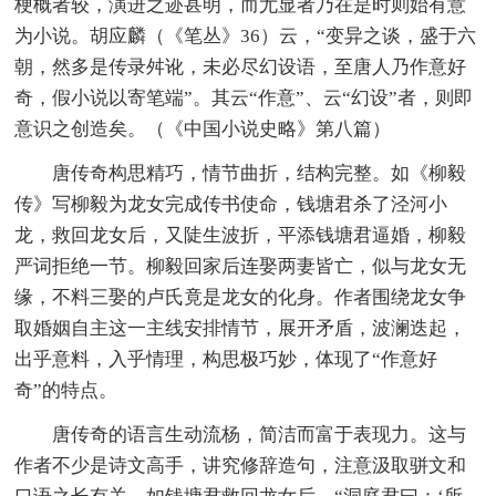
梗概者较，演进之迹甚明，而尤显者乃在是时则始有意
为小说。胡应麟（《笔丛》36）云，“变异之谈，盛于六
朝，然多是传录舛讹，未必尽幻设语，至唐人乃作意好
奇，假小说以寄笔端”。其云“作意”、云“幻设”者，则即
意识之创造矣。（《中国小说史略》第八篇）
唐传奇构思精巧，情节曲折，结构完整。如《柳毅
传》写柳毅为龙女完成传书使命，钱塘君杀了泾河小
龙，救回龙女后，又陡生波折，平添钱塘君逼婚，柳毅
严词拒绝一节。柳毅回家后连娶两妻皆亡，似与龙女无
缘，不料三娶的卢氏竟是龙女的化身。作者围绕龙女争
取婚姻自主这一主线安排情节，展开矛盾，波澜迭起，
出乎意料，入乎情理，构思极巧妙，体现了“作意好
奇”的特点。
唐传奇的语言生动流杨，简洁而富于表现力。这与
作者不少是诗文高手，讲究修辞造句，注意汲取骈文和