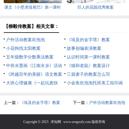
课文《小壁虎借尾巴》第一课时
巨人的花园优秀教案
教案
【柳毅传教案】相关文章：
户外活动教案吹泡泡
《埃及的金字塔》教案
小花狗找太阳教案
故事创编表演教案
五年级数学分数乘法教案
认识时间第一课时教案
中班水墨画《江南水乡》活动
《猫和老鼠》教案设计
教案
《跨越百年的美丽》语文教案
三袋麦子的教案怎么写
大班心理健康《一起玩真快
小金鱼吹泡泡托班美工拓印画
乐》的教案设计
教案
上一篇：
《埃及的金字塔》教案
下一篇：
户外活动教案吹泡泡
Copyright © 2023
求知网
www.seogoofy.com 版权所有