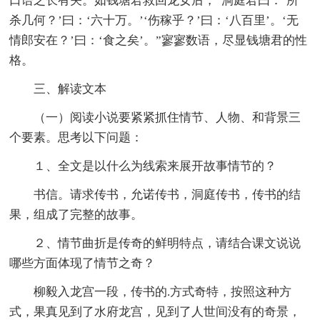
口语之长有关。如钱塘君救回龙女后，“洞庭君曰：‘所
杀几何？’曰：‘六十万。’‘伤稼乎？’曰：‘八百里’。‘无
情郎安在？’曰：‘食之矣’。”寥寥数语，尽显钱塘君的性
格。
三、解读文本
（一）阅读小说要紧紧抓住情节、人物、和背景三
个要素。思考以下问题：
１、全文是以什么为线索来展开故事情节的？
书信。请求传书，允诺传书，洞庭传书，传书的结
果，组成了完整的故事。
２、情节曲折是传奇的鲜明特点，请结合课文说说
哪些方面体现了情节之奇？
柳毅入龙宫一段，传书的.方式奇特，按照这种方
式，果真见到了水府龙宫，见到了人世间没有的奇景，