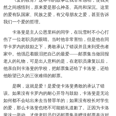
《爱的教育》这本书的故事让我非常感动，使我突
然之间感悟到，原来爱是那么神圣、高尚和深沉。这里
的爱有队国家、民族之爱，有父母朋友之爱，甚至告诉
我们一个爱的哲理。
卡洛斐是主人公恩里科的同学，在玩雪时不小心打
伤了一位老职员的眼睛。当时他非常害怕，但是他在同
学卡罗内的鼓励之下，勇敢承认了错误并且来到受伤者
家中。他强忍着眼泪把自己的最爱——邮票集当做回报
老人的礼物，可是出人意料的是，在老职员康复以后，
他亲自到卡洛斐的学校，把邮票集还给了卡洛斐，还给
他盼望已久的三张难得的邮票。
是啊，这就是爱！是爱使卡洛斐勇敢的承认了错
误。如果没有卡罗内的耐心开导与鼓励，卡洛斐是无论
如何都不会站出来去当替罪羊的；如果没有校长对学生
的爱，那么卡洛斐也绝不可能赔礼道歉了。正因为卡洛
斐这一举动，才使老职员归还邮票集并赠送邮票表达对