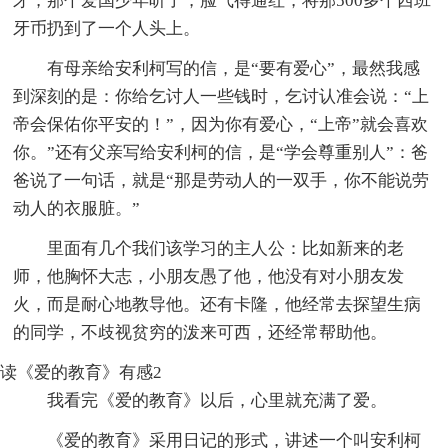
牙，那个爱国少年听了，脸气得通红，将那500多个西班
牙币扔到了一个人头上。
有母亲给安利柯写的信，是“要有爱心”，最然我感
到深刻的是：你给乞讨人一些钱时，乞讨认准会说：“上
帝会保佑你平安的！”，因为你有爱心，“上帝”就会喜欢
你。”还有父亲写给安利柯的信，是“学会尊重别人”：爸
爸说了一句话，就是“那是劳动人的一双手，你不能说劳
动人的衣服脏。”
里面有几个我们该学习的主人公：比如新来的老
师，他胸怀大志，小朋友愚了他，他没有对小朋友发
火，而是耐心地教导他。还有卡隆，他经常去探望生病
的同学，不歧视贫穷的泼来可西，还经常帮助他。
读《爱的教育》有感2
我看完《爱的教育》以后，心里就充满了爱。
《爱的教育》采用日记的形式，讲述一个叫安利柯