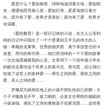
爱是什么？爱如春雨，绵和地滋润着大地；爱如阳
光，缓缓地照亮着心房；爱如灯塔，柔柔地指引着方
向。因为有了爱，世界才变美好；因为有了爱，世界才
会温暖。
《爱的教育》是一部日记体的小说，在主人公安利
柯的日记中闪现出了一个个普通却又平凡的伟大的人
物：孝顺的克莱蒂、优秀的德罗西、勇于承担责任的卡
洛斐、用功的斯代蒂……他们所演绎的一个个爱的故事
一次次地震撼着我的心灵。文章用了一个四年级小学生
的眼光去看待这个世界上的美与丑、善与恶，还让我们
知道了这世上的多种爱——师生之间的爱、朋友之间的
爱、亲人之间的爱……
罗佩尼为就倒在地上的小孩不惜轧伤自己的脚；大
个子卡隆路见不平，拔刀相助、众多女生帮助扫烟囱的
小孩凑钱、感化了父亲的勇敢孩子伯莱克西……这些美