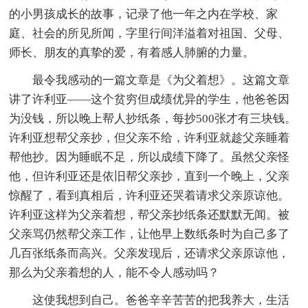
的小男孩成长的故事，记录了他一年之内在学校、家
庭、社会的所见所闻，字里行间洋溢着对祖国、父母、
师长、朋友的真挚的爱，有着感人肺腑的力量。
最令我感动的一篇文章是《为父着想》。这篇文章
讲了许利亚——这个贫穷但成绩优异的学生，他爸爸因
为没钱，所以晚上帮人抄纸条，每抄500张才有三块钱。
许利亚想帮父亲抄，但父亲不给，许利亚就趁父亲睡着
帮他抄。因为睡眠不足，所以成绩下降了。虽然父亲怪
他，但许利亚还是依旧帮父亲抄，直到一个晚上，父亲
惊醒了，看到真相后，许利亚还哭着请求父亲原谅他。
许利亚这样为父亲着想，帮父亲抄纸条还默默无闻。被
父亲骂仍然帮父亲工作，让他早上数纸条时为自己多了
几百张纸条而高兴。父亲发现后，还请求父亲原谅他，
那么为父亲着想的人，能不令人感动吗？
这使我想到自己。爸爸辛辛苦苦的把我养大，生活