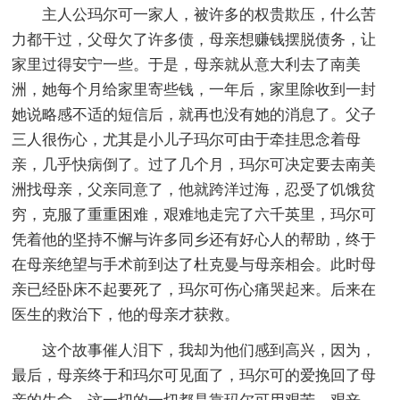
主人公玛尔可一家人，被许多的权贵欺压，什么苦
力都干过，父母欠了许多债，母亲想赚钱摆脱债务，让
家里过得安宁一些。于是，母亲就从意大利去了南美
洲，她每个月给家里寄些钱，一年后，家里除收到一封
她说略感不适的短信后，就再也没有她的消息了。父子
三人很伤心，尤其是小儿子玛尔可由于牵挂思念着母
亲，几乎快病倒了。过了几个月，玛尔可决定要去南美
洲找母亲，父亲同意了，他就跨洋过海，忍受了饥饿贫
穷，克服了重重困难，艰难地走完了六千英里，玛尔可
凭着他的坚持不懈与许多同乡还有好心人的帮助，终于
在母亲绝望与手术前到达了杜克曼与母亲相会。此时母
亲已经卧床不起要死了，玛尔可伤心痛哭起来。后来在
医生的救治下，他的母亲才获救。
这个故事催人泪下，我却为他们感到高兴，因为，
最后，母亲终于和玛尔可见面了，玛尔可的爱挽回了母