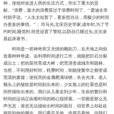
神，使他对改进人类的生活方式，作出了重大的贡
献。“浪费，最大的浪费莫过于浪费时间了。” 爱迪生常
对助手说。“人生太短暂了，要多想办法，用极少的时间
办更多的事情。”； 司马光,北宋历史学家,成年时,为了节
约时间,睡觉时,特意设置了警枕,以防自己睡过头,次次凌
晨起床著书 。
时间是一把神奇而又无情的雕刻刀，在天地之间创
造着种种奇迹。会利用时间进行工作，就能把巨石分裂
成尘土；把幼苗培育成大树；把荒漠变成城市和园林。
当然，不利用好时间，耗费时间，则能使繁华之都变成
荒漠的废墟；使锃亮的金属爬满绿锈，失去光泽。老人
额头上的皱纹是时间刻出来的；少女脸上的红晕也是时
间所描绘出来的。我们从儿童走到少年，生命的繁衍和
时间的运动正由着时间的精心指挥着。一切都是那么无
声无息，谁也无法描绘出时间的面目，但世界上却处处
有听到他的脚步。我们看不见他，也摸不着他，但我们