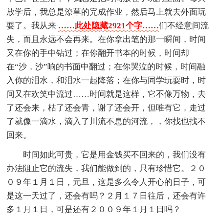
放学后，我总是潦草的完成作业，然后马上就去外面玩
耍了。我从来
……此处隐藏2921个字……
们不经意间流
失，而且永远不会再来。在你拿出笔的那一瞬间，时间
又在你的手中钻过；在你翻开书本的时候，时间却
在“沙，沙”响的书面中翻过；在你哭泣的时候，时间融
入你的泪水，和泪水一起降落；在你与同学玩耍时，时
间又在欢笑中流过……时间就是这样，它不像万物，去
了还会来，枯了还会青，谢了还会开，但唯有它，走过
了就像一滴水，滴入了川流不息的河流，，你找也找不
回来。
时间如此可贵，它是用金钱买不回来的，我们没有
办法阻止它的流失，我们能做到的，只有珍惜它。２０
０９年１月１日，元旦，这是多么令人开心的日子，可
是这一天过了，还会有吗？２月１７日往后，还会有许
多１月１日，可是还有２００９年１月１日吗？