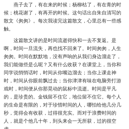
燕子去了，有在来的时候；杨柳枯了，有在青的时
候；桃花谢了，有再开的时候。这句话出自朱自清写的
散文《匆匆》。每次我读完这篇散文，心里总有一些感
触。
这篇散文讲的是时间流逝得快和一去不复返。是
啊，时间一旦流失，再也找不回来了。时间匆匆，人生
匆匆。时间在默默地，没有声响的从我们身边溜走了，
我们能做些是么呢？又有什么收获？在课堂上，当你和
同学说悄悄话时，时间从你嘴边溜去；当你上课走神
时，时间从你眼前飘过去；当你津津有味在电脑旁打游
戏时，时间便从你那晃动的鼠标中流逝。时间是平凡
的，是珍贵的。金钱留不住它，地位留不住它。每个人
的生命是有限的，对于珍惜时间的人，哪怕给他几分几
秒，觉得会有收获，过得很充实。而对于浪费时间的
人，就是个他几十年，到头来会一无所获，过的很空