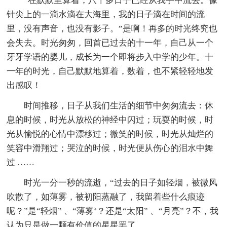
“在默默里算着，八千多日子已经从我手中流去。像
针尖上的一滴水滴在大海里，我的日子滴在时间的流
里，没有声音，也没有影子。”是啊！再多的时光终究也
会失去。时光匆匆，回首已过去的十一年，自己从一个
牙牙学语的婴儿，成长为一个即将步入中学的少年。十
一年的时光，自己默默地算着，数着，也不紧轻轻地发
出感叹！
时间推移，日子从我们生活的细节中匆匆流去：休
息的时候，时光从放松的神经中闪过；玩耍的时候，时
光从愉悦的心情中漂移过；微笑的时候，时光从灿烂的
笑容中滑翔过；哭泣的时候，时光便从伤心的泪水中舞
过 ……
时光一分一秒的流逝，“过去的日子如轻烟，被微风
吹散了，如薄雾，被初阳蒸融了，我留着些什么痕迹
呢？”是“轻烟” 、“薄雾‘？还是“太阳” 、“月亮”？不，我
认为只是做一颗有价值的星星罢了。