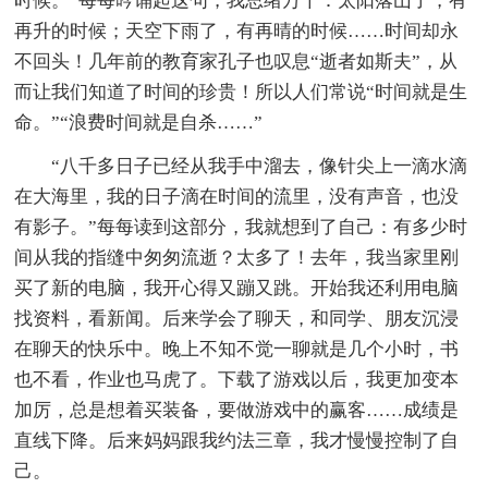
时候。”每每吟诵起这句，我思绪万千：太阳落山了，有
再升的时候；天空下雨了，有再晴的时候……时间却永
不回头！几年前的教育家孔子也叹息“逝者如斯夫”，从
而让我们知道了时间的珍贵！所以人们常说“时间就是生
命。”“浪费时间就是自杀……”
“八千多日子已经从我手中溜去，像针尖上一滴水滴
在大海里，我的日子滴在时间的流里，没有声音，也没
有影子。”每每读到这部分，我就想到了自己：有多少时
间从我的指缝中匆匆流逝？太多了！去年，我当家里刚
买了新的电脑，我开心得又蹦又跳。开始我还利用电脑
找资料，看新闻。后来学会了聊天，和同学、朋友沉浸
在聊天的快乐中。晚上不知不觉一聊就是几个小时，书
也不看，作业也马虎了。下载了游戏以后，我更加变本
加厉，总是想着买装备，要做游戏中的赢客……成绩是
直线下降。后来妈妈跟我约法三章，我才慢慢控制了自
己。