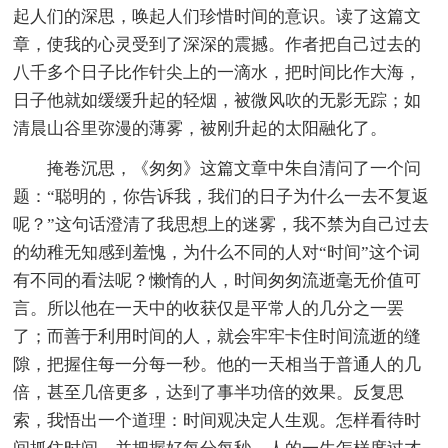
起人们的深思，唤起人们珍惜时间的意识。读了这篇文
章，使我的心灵受到了深深的震撼。作者把自己过去的
八千多个日子比作针尖上的一滴水，把时间比作大海，
日子他就如缓缓升起的轻烟，被微风吹的无影无踪；如
清晨山谷里弥漫的薄雾，被刚升起的太阳融化了。
掩卷沉思，《匆匆》这篇文章中朱自清问了一个问
题：“聪明的，你告诉我，我们的日子为什么一去不复返
呢？”这句话澄清了我思想上的迷雾，我不禁为自己过去
的幼稚无知感到羞愧，为什么不同的人对“时间”这个词
有不同的看法呢？懒惰的人，时间匆匆流逝毫无价值可
言。所以他在一天中的收获仅是平常人的几分之一罢
了；而善于利用时间的人，就会牢牢卡住时间流逝的缝
隙，把握住每一分每一秒。他的一天相当于普通人的几
倍，甚至几倍更多，达到了事半功倍的效果。反复思
索，我悟出一个道理：时间观决定人生观。怎样看待时