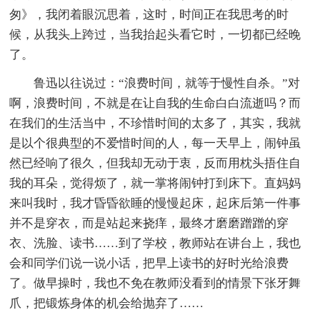
匆》，我闭着眼沉思着，这时，时间正在我思考的时
候，从我头上跨过，当我抬起头看它时，一切都已经晚
了。
鲁迅以往说过：“浪费时间，就等于慢性自杀。”对
啊，浪费时间，不就是在让自我的生命白白流逝吗？而
在我们的生活当中，不珍惜时间的太多了，其实，我就
是以个很典型的不爱惜时间的人，每一天早上，闹钟虽
然已经响了很久，但我却无动于衷，反而用枕头捂住自
我的耳朵，觉得烦了，就一掌将闹钟打到床下。直妈妈
来叫我时，我才昏昏欲睡的慢慢起床，起床后第一件事
并不是穿衣，而是站起来挠痒，最终才磨磨蹭蹭的穿
衣、洗脸、读书……到了学校，教师站在讲台上，我也
会和同学们说一说小话，把早上读书的好时光给浪费
了。做早操时，我也不免在教师没看到的情景下张牙舞
爪，把锻炼身体的机会给抛弃了……