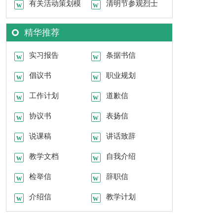
文合集九篇
有关活动策划模
划9篇
清明节参观烈士
板集锦七篇
陵园活动策划书
精华推荐
实习报告
条据书信
倡议书
职业规划
工作计划
道歉信
协议书
表扬信
说课稿
讲话致辞
教学文档
自我介绍
检举信
辞职信
介绍信
教学计划