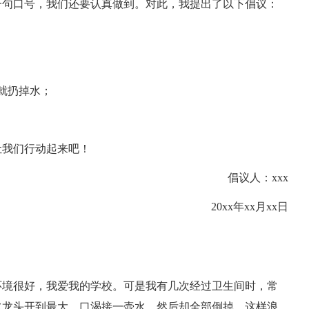
一句口号，我们还要认真做到。对此，我提出了以下倡议：
就扔掉水；
让我们行动起来吧！
倡议人：xxx
20xx年xx月xx日
环境很好，我爱我的学校。可是我有几次经过卫生间时，常
水龙头开到最大，口渴接一壶水，然后却全部倒掉，这样浪