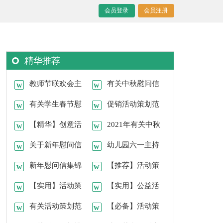
会员登录
会员注册
精华推荐
教师节联欢会主
有关中秋慰问信
持稿开场白
有关学生春节慰
汇编5篇
促销活动策划范
问信4篇
【精华】创意活
文汇总8篇
2021年有关中秋
动策划三篇
关于新年慰问信
祝贺词集锦93句
幼儿园六一主持
范文7篇
新年慰问信集锦
稿（精选5篇）
【推荐】活动策
5篇
【实用】活动策
划范文汇总7篇
【实用】公益活
划方案汇编7篇
有关活动策划范
动策划四篇
【必备】活动策