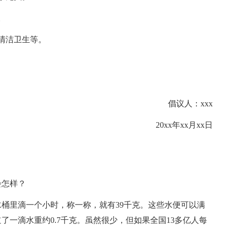
。
清洁卫生等。
倡议人：xxx
20xx年xx月xx日
会怎样？
桶里滴一个小时，称一称，就有39千克。这些水便可以满
一滴水重约0.7千克。虽然很少，但如果全国13多亿人每