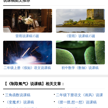
说课稿图文推荐
雷雨说课稿15篇
《雷雨》说课稿15篇
二年级上册《假如》语文说课稿
初中数学《数轴》说课稿
【《制取氧气》说课稿】相关文章：
三角函数说课稿
二年级下册语文《画风》说课
《变魔术》说课稿
稿
《摆一摆,想一想》说课稿