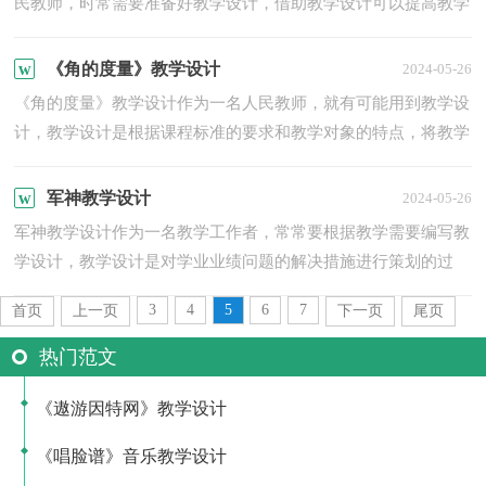
民教师，时常需要准备好教学设计，借助教学设计可以提高教学
质量，收到预期的教学效果。如何把教学设计做到重点突出呢？
以下...
《角的度量》教学设计
2024-05-26
《角的度量》教学设计作为一名人民教师，就有可能用到教学设
计，教学设计是根据课程标准的要求和教学对象的特点，将教学
诸要素有序安排，确定合适的教学方案的设想和计划。教学设
计...
军神教学设计
2024-05-26
军神教学设计作为一名教学工作者，常常要根据教学需要编写教
学设计，教学设计是对学业业绩问题的解决措施进行策划的过
程。我们应该怎么写教学设计呢？以下是小编精心整理的军神
3
4
5
6
7
首页
上一页
下一页
尾页
教...
热门范文
《遨游因特网》教学设计
《唱脸谱》音乐教学设计