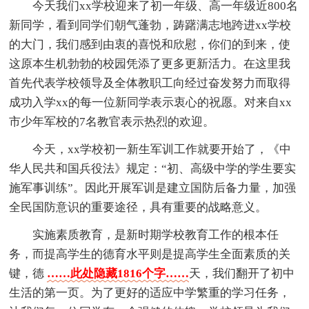
今天我们xx学校迎来了初一年级、高一年级近800名
新同学，看到同学们朝气蓬勃，踌躇满志地跨进xx学校
的大门，我们感到由衷的喜悦和欣慰，你们的到来，使
这原本生机勃勃的校园凭添了更多更新活力。在这里我
首先代表学校领导及全体教职工向经过奋发努力而取得
成功入学xx的每一位新同学表示衷心的祝愿。对来自xx
市少年军校的7名教官表示热烈的欢迎。
今天，xx学校初一新生军训工作就要开始了，《中
华人民共和国兵役法》规定：“初、高级中学的学生要实
施军事训练”。因此开展军训是建立国防后备力量，加强
全民国防意识的重要途径，具有重要的战略意义。
实施素质教育，是新时期学校教育工作的根本任
务，而提高学生的德育水平则是提高学生全面素质的关
键，德
……此处隐藏1816个字……
天，我们翻开了初中
生活的第一页。为了更好的适应中学繁重的学习任务，